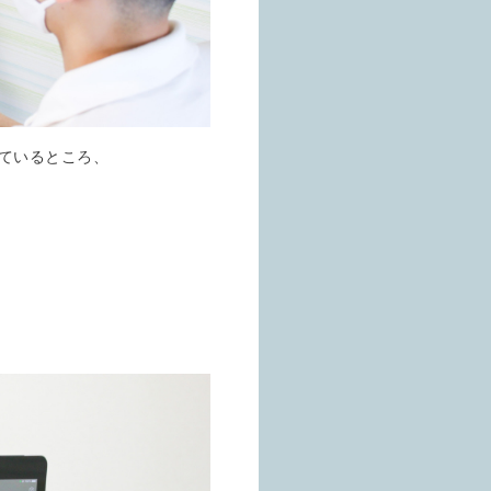
ているところ、
。